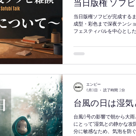
当日版権 ソフ
当日版権ソフビが完成する
成型・彩色まで深夜テンシ
フェスティバルを中心とし
人ディーラーのリアルな制
エンビー
6月3日
読了時間: 2分
台風の日は湿気
台風6号の影響で朝から大雨
にとって“湿気との静かな攻防
分に敏感なため、気泡を防