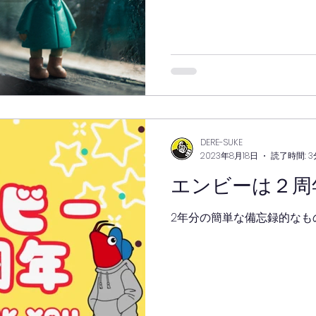
泡が必要になります。また
けやすく、乾燥の遅れや仕
除湿機を強めに稼働しなが
湿度計の数字を確認しつつ
気を配る一日。外は大雨で
らずソフビが生まれていき
気ですが、休憩中のホット
く感じられる、そんな少し
た。
DERE-SUKE
2023年8月18日
読了時間: 3
エンビーは２周
2年分の簡単な備忘録的なも