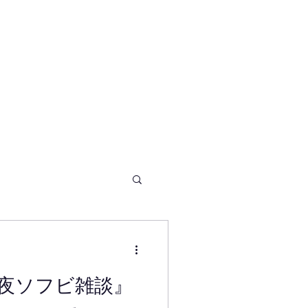
リリース
採用情報
夜ソフビ雑談』