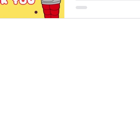
​合同会社エンビー
sofvi.emby@gmail.com
0297514161
〒300-2707
茨城県常総市本石下3762-10
Copyright ©2021 合同会社エンビー.co.Ltd. All Rights Reserved.