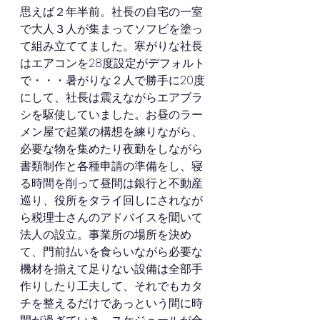
思えば２年半前。社長の自宅の一室
で大人３人が集まってソフビを塗っ
て組み立ててました。寒がりな社長
はエアコンを28度設定がデフォルト
で・・・暑がりな２人で勝手に20度
にして、社長は震えながらエアブラ
シを駆使していました。お昼のラー
メン屋で起業の構想を練りながら、
必要な物を集めたり夜勤をしながら
書類制作と各種申請の準備をし、寝
る時間を削って昼間は銀行と不動産
巡り、役所をタライ回しにされなが
ら税理士さんのアドバイスを聞いて
法人の設立。事業所の場所を決め
て、門前払いを食らいながら必要な
機材を揃えて足りない設備は全部手
作りしたり工夫して、それでもカタ
チを整えるだけであっという間に時