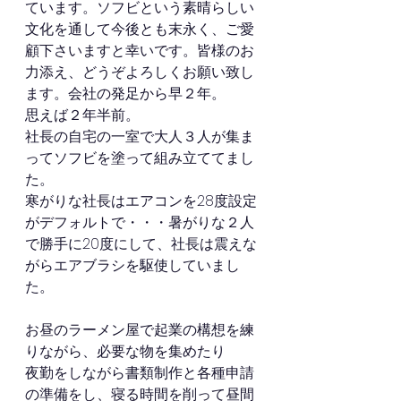
ています。ソフビという素晴らしい
文化を通して今後とも末永く、ご愛
顧下さいますと幸いです。皆様のお
力添え、どうぞよろしくお願い致し
ます。会社の発足から早２年。
思えば２年半前。
社長の自宅の一室で大人３人が集ま
ってソフビを塗って組み立ててまし
た。
寒がりな社長はエアコンを28度設定
がデフォルトで・・・暑がりな２人
で勝手に20度にして、社長は震えな
がらエアブラシを駆使していまし
た。
お昼のラーメン屋で起業の構想を練
りながら、必要な物を集めたり
夜勤をしながら書類制作と各種申請
の準備をし、寝る時間を削って昼間