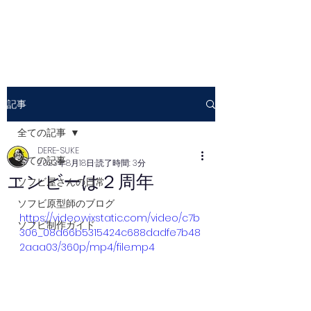
記事
全ての記事
DERE-SUKE
全ての記事
2023年8月18日
読了時間: 3分
エンビーは２周年
ソフビ屋さんの日常
ソフビ原型師のブログ
https://video.wixstatic.com/video/c7b
ソフビ制作ガイド
306_08d66b5315424c688dadfe7b48
2aaa03/360p/mp4/file.mp4