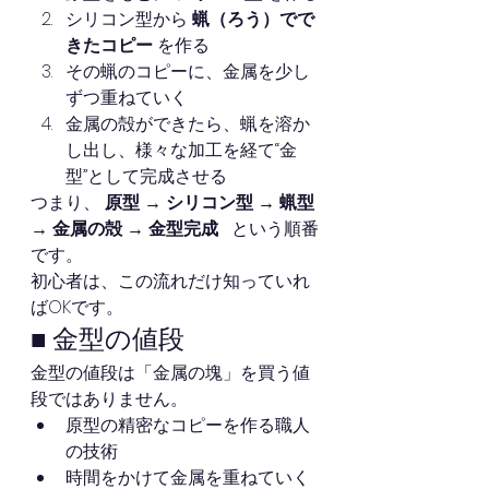
シリコン型から 
蝋（ろう）でで
きたコピー
 を作る
その蝋のコピーに、金属を少し
ずつ重ねていく
金属の殻ができたら、蝋を溶か
し出し、様々な加工を経て“金
型”として完成させる
つまり、 
原型 → シリコン型 → 蝋型 
→ 金属の殻 → 金型完成
   という順番
です。
初心者は、この流れだけ知っていれ
ばOKです。
■ 金型の値段
金型の値段は「金属の塊」を買う値
段ではありません。
原型の精密なコピーを作る職人
の技術
時間をかけて金属を重ねていく