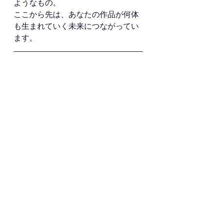
ようなもの。
ここから先は、あなたの作品が何体
も生まれていく未来につながってい
ます。
次回：スラッシュ成型について
■ 次回：第四章「スラッ
シュ成型」へ
金型ができたら、いよいよ 
スラッシ
ュ成型
 の工程に進みます。