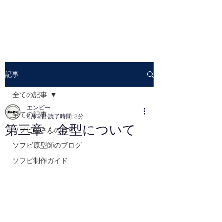
記事
全ての記事
エンビー
全ての記事
5月18日
読了時間: 3分
第三章：金型について
ソフビ屋さんの日常
ソフビ原型師のブログ
ソフビ制作ガイド